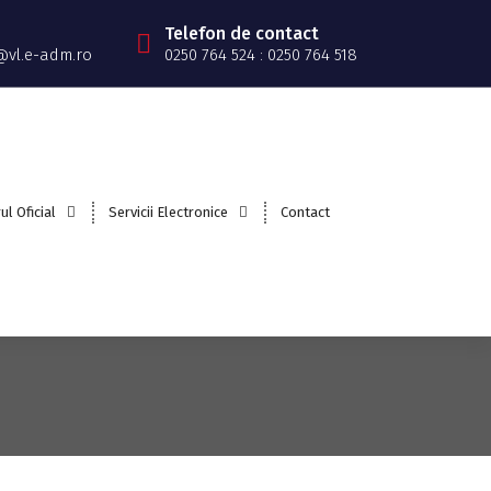
Telefon de contact
@vl.e-adm.ro
0250 764 524 : 0250 764 518
ul Oficial
Servicii Electronice
Contact