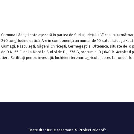
Comuna Lădeşti este aşezată în partea de Sud a judeţului Vîlcea, cu următoar
240 longitudine estică. Are in componenţă un numar de 10 sate : Lădeşti -sat d
Ciumagi, Păsculeşti, Găgeni, Chiriceşti, Cermegeşti si Olteanca, situate de-o 
de D.N. 65 C. de la Nord la Sud si de D.J. 676 B, precum si D.J.640 B. Activitati
iere.Facilitãţi pentru investiţii: Inchirieri terenuri agricole ,acces la fondul fo
Toate drepturile rezervate © Proiect Nivisoft