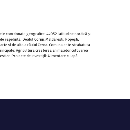
ele coordonate geografice: 44052 latitudine nordică şi
e reşedinţă, Dealul Cornii, Măldăreşti, Popeşti,
parte si de alta a râului Cerna. Comuna este strabatuta
 principale: Agriculturã,cresterea animalelor,cultivarea
restier. Proiecte de investiţii: Alimentare cu apã