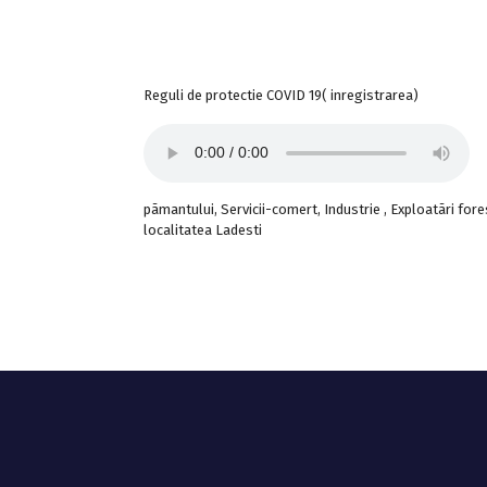
Reguli de protectie COVID 19( inregistrarea)
pãmantului, Servicii-comert, Industrie , Exploatãri forest
localitatea Ladesti